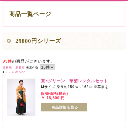
商品一覧ページ
29800円シリーズ
93件
の商品がございます。
価格順
新着順
表示件数
1
2
3
4
次へ>>
茶×グリーン 華菊レンタルセット
Mサイズ:身長約159㎝～163㎝ ※草履を …
販売価格(税込)
￥ 18,800 円