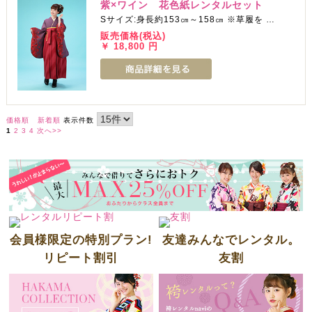
紫×ワイン 花色紙レンタルセット
Sサイズ:身長約153㎝～158㎝ ※草履を …
販売価格(税込)
￥ 18,800 円
価格順
新着順
表示件数
1
2
3
4
次へ>>
会員様限定の特別プラン!
友達みんなでレンタル。
リピート割引
友割