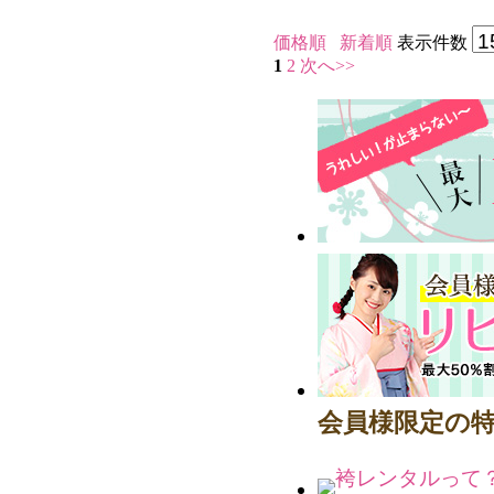
価格順
新着順
表示件数
1
2
次へ>>
販売価格(税込)
￥ 8,800 円
会員様限定の特