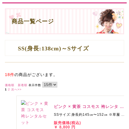
商品一覧ページ
SS(身長:138cm)～Sサイズ
18件
の商品がございます。
価格順
新着順
表示件数
1
2
次へ>>
ピンク × 黄茶 コスモス 袴レンタ …
SSサイズ:身長約145㎝〜152㎝ ※草履 …
販売価格(税込)
￥ 8,800 円