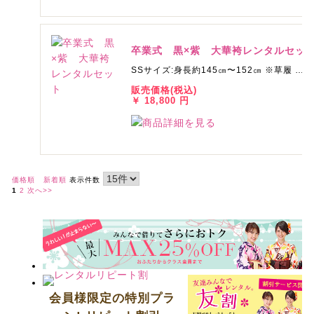
卒業式 黒×紫 大華袴レンタルセッ
SSサイズ:身長約145㎝〜152㎝ ※草履 …
販売価格(税込)
￥ 18,800 円
価格順
新着順
表示件数
1
2
次へ>>
会員様限定の特別プラ