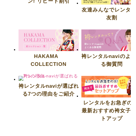
ン! リピート割引
友達みんなでレンタ
友割
HAKAMA
袴レンタルnaviのよ
COLLECTION
る御質問
袴レンタルnaviが選ばれ
る7つの理由をご紹介
レンタルをお急ぎの方
最新おすすめ袴女子
トアップ